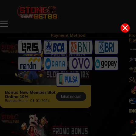
Payment Method
Pro
Pla
Bonus New Member Slot
Online 10%
Lihat rincian
Berlaku Mulai : 01-01-2024