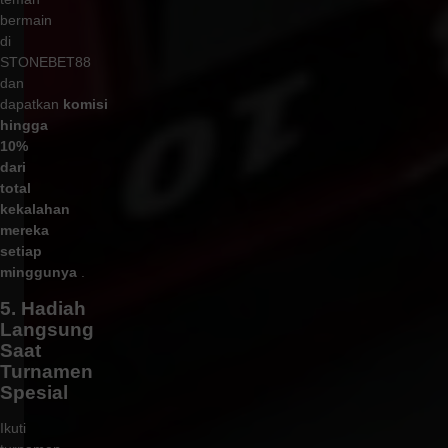
bermain
di
STONEBET88
dan
dapatkan
komisi
hingga
10%
dari
total
kekalahan
mereka
setiap
minggunya
.
5.
Hadiah
Langsung
Saat
Turnamen
Spesial
Ikuti