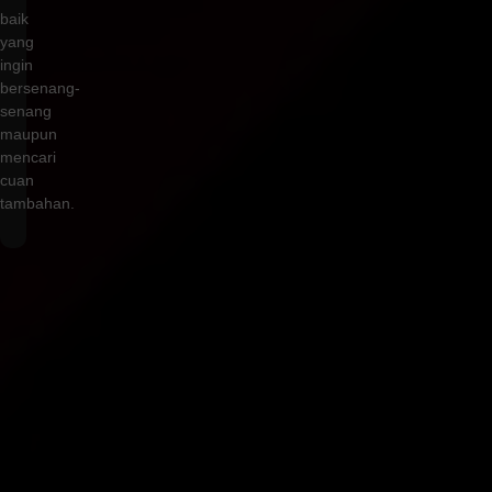
baik
yang
ingin
bersenang-
senang
maupun
mencari
cuan
tambahan.