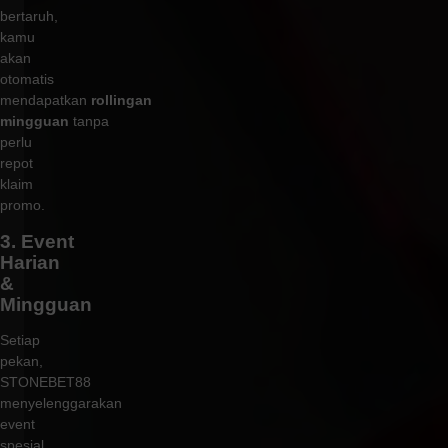
bertaruh,
kamu
akan
otomatis
mendapatkan
rollingan
mingguan
tanpa
perlu
repot
klaim
promo.
3.
Event
Harian
&
Mingguan
Setiap
pekan,
STONEBET88
menyelenggarakan
event
spesial