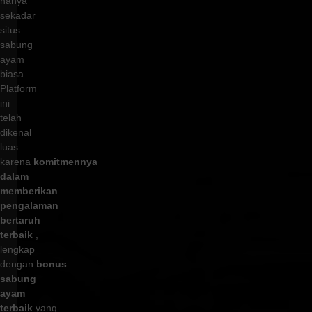
hanya
sekadar
situs
sabung
ayam
biasa.
Platform
ini
telah
dikenal
luas
karena
komitmennya
dalam
memberikan
pengalaman
bertaruh
terbaik
,
lengkap
dengan
bonus
sabung
ayam
terbaik
yang