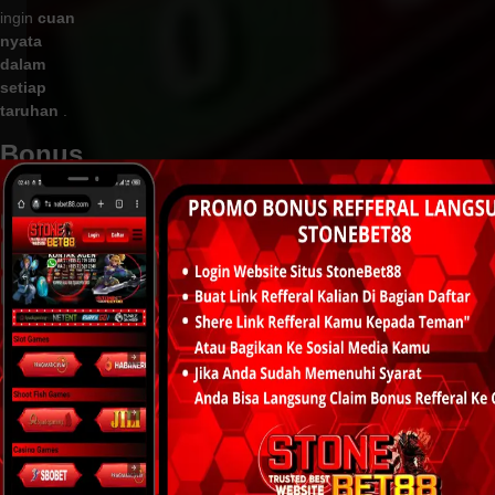
ingin
cuan
nyata
dalam
setiap
taruhan
.
Bonus
Spesial
untuk
Pecinta
Adu
Jago
Berbeda
dari
platform
lainnya,
STONEBET88
tidak
hanya